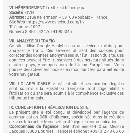
VI. HÉBERGEMENT
Le site est hébergé par :
Société
: OVH
Adresse
: 2 rue Kellermann – 59100 Roubaix – France
Site Web
:
https://www.ovhcloud.com/fr/
Téléphone : 1007
Numéro SIRET : 42476141900045
VII. ANALYSE DU TRAFIC
Ce site utilise Google Analytics ou un service similaire pour
analyser le trafic. Ces services utilisent des cookies pour
collecter des données anonymisées sur l’utilisation du site. Ces
données peuvent être transmises à des serveurs situés dans
d’autres pays, y compris hors de l’Union Européenne. Vous
pouvez désactiver les cookies en modifiant les paramètres de
votre navigateur.
VIII. LOI APPLICABLE
Le présent site et ses mentions légales
sont soumis à la législation française. Tout litige relatif à
l’utilisation du site sera soumis à la compétence exclusive des
tribunaux français.
IX. CONCEPTION ET RÉALISATION DU SITE
Le présent site a été conçu et développé par l’agence de
communication
Délit d’influence
, spécialisée dans la création
de sites Internet et le conseil stratégique en communication.
Coordonnées de l’agence :
Délit d’influence14 Quai Messire
Jacques18000 Bourges, FranceTéléphone : +33 (0)2 48 66 60