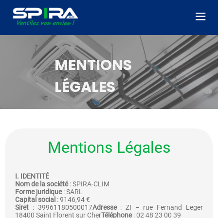
Panneau de gestion des cookies
MENTIONS
LÉGALES
Mentions Légales
I. IDENTITÉ
Nom de la société
: SPIRA-CLIM
Forme juridique
: SARL
Capital social
: 9146,94 €
Siret
: 39961180500017
Adresse
: ZI – rue Fernand Leger
18400 Saint Florent sur Cher
Téléphone
: 02 48 23 00 39